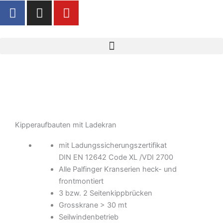
F
I
Y
Zum
a
n
o
Inhalt
c
s
u
springen
e
t
t
b
a
u
o
g
b
o
r
e
k
a
-
m
f
Kipperaufbauten mit Ladekran
mit Ladungssicherungszertifikat
DIN EN 12642 Code XL /VDI 2700
Alle Palfinger Kranserien heck- und
frontmontiert
3 bzw. 2 Seitenkippbrücken
Grosskrane > 30 mt
Seilwindenbetrieb