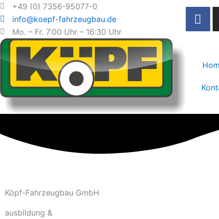
Zum
+49 (0) 7356-95077-0
F
Inhalt
info@koepf-fahrzeugbau.de
a
springen
Mo. – Fr. 7:00 Uhr – 16:30 Uhr
c
e
b
Hom
o
o
Kont
k
-
f
Köpf-Fahrzeugbau GmbH
ausbildung &